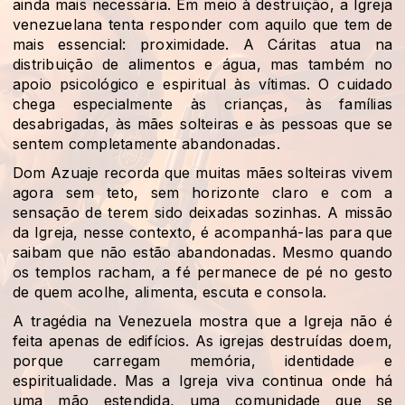
ainda mais necessária. Em meio à destruição, a Igreja
venezuelana tenta responder com aquilo que tem de
mais essencial: proximidade. A Cáritas atua na
distribuição de alimentos e água, mas também no
apoio psicológico e espiritual às vítimas. O cuidado
chega especialmente às crianças, às famílias
desabrigadas, às mães solteiras e às pessoas que se
sentem completamente abandonadas.
Dom Azuaje recorda que muitas mães solteiras vivem
agora sem teto, sem horizonte claro e com a
sensação de terem sido deixadas sozinhas. A missão
da Igreja, nesse contexto, é acompanhá-las para que
saibam que não estão abandonadas. Mesmo quando
os templos racham, a fé permanece de pé no gesto
de quem acolhe, alimenta, escuta e consola.
A tragédia na Venezuela mostra que a Igreja não é
feita apenas de edifícios. As igrejas destruídas doem,
porque carregam memória, identidade e
espiritualidade. Mas a Igreja viva continua onde há
uma mão estendida, uma comunidade que se