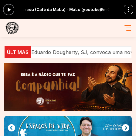
u (Café da MaLu) - MaLu (youtube)
Em Companhia com Equipe Amar e Se
Eduardo Dougherty, SJ, convoca uma nova geração a anun
ÚLTIMAS