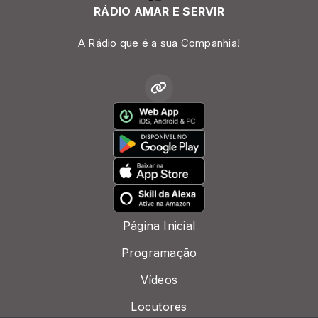
RÁDIO AMAR E SERVIR
A Rádio que é a sua Companhia!
Página Inicial
Programação
Vídeos
Locutores