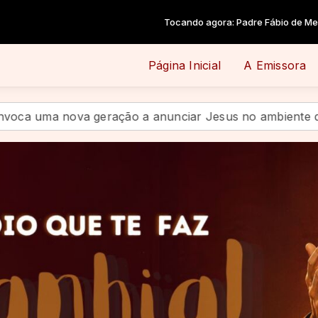
Tocando agora: Padre Fábio de Melo - Beleza Imperfeita
Página Inicial
A Emissora
eração a anunciar Jesus no ambiente digital
Quando 