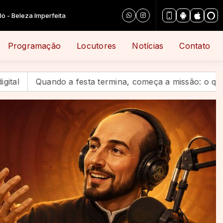
Programação
Locutores
Notícias
Contato
a festa termina, começa a missão: o que fazemos com o 