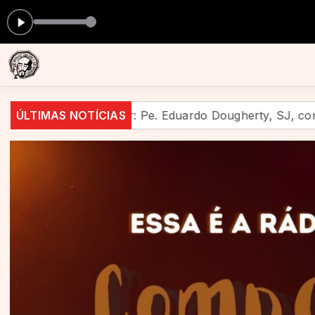
 celular: Pe. Eduardo Dougherty, SJ, convoca uma nova g
ÚLTIMAS NOTÍCIAS