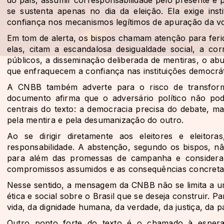
se sustenta apenas no dia da eleição. Ela exige inst
confiança nos mecanismos legítimos de apuração da vo
Em tom de alerta, os bispos chamam atenção para ferid
elas, citam a escandalosa desigualdade social, a c
públicos, a disseminação deliberada de mentiras, o ab
que enfraquecem a confiança nas instituições democrát
A CNBB também adverte para o risco de transforma
documento afirma que o adversário político não po
centrais do texto: a democracia precisa do debate, ma
pela mentira e pela desumanização do outro.
Ao se dirigir diretamente aos eleitores e eleito
responsabilidade. A abstenção, segundo os bispos, nã
para além das promessas de campanha e considerar 
compromissos assumidos e as consequências concretas
Nesse sentido, a mensagem da CNBB não se limita a uma
ética e social sobre o Brasil que se deseja construir. Pa
vida, da dignidade humana, da verdade, da justiça, da p
Outro ponto forte do texto é o chamado à espera