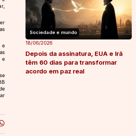
r,
er
das
Sociedade e mundo
18/06/2026
 e
as
Depois da assinatura, EUA e Irã
 e
têm 60 dias para transformar
acordo em paz real
se
BB
de
ar