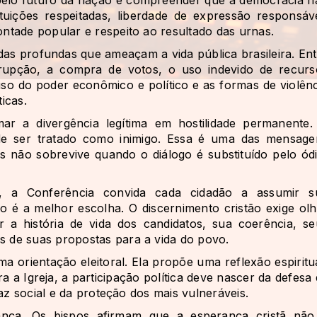
ituições respeitadas, liberdade de expressão responsáve
ntade popular e respeito ao resultado das urnas.
as profundas que ameaçam a vida pública brasileira. Ent
orrupção, a compra de votos, o uso indevido de recurs
uso do poder econômico e político e as formas de violênc
icas.
r a divergência legítima em hostilidade permanente.
de ser tratado como inimigo. Essa é uma das mensage
s não sobrevive quando o diálogo é substituído pelo ódi
ras, a Conferência convida cada cidadão a assumir s
o é a melhor escolha. O discernimento cristão exige olh
a história de vida dos candidatos, sua coerência, se
 de suas propostas para a vida do povo.
 orientação eleitoral. Ela propõe uma reflexão espiritua
ra a Igreja, a participação política deve nascer da defesa
az social e da proteção dos mais vulneráveis.
nça. Os bispos afirmam que a esperança cristã não