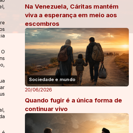
Na Venezuela, Cáritas mantém
l,
viva a esperança em meio aos
re
escombros
os
ia
 O
ns
o,
Sociedade e mundo
ua
ar
20/06/2026
us
Quando fugir é a única forma de
continuar vivo
l,
 da
 é