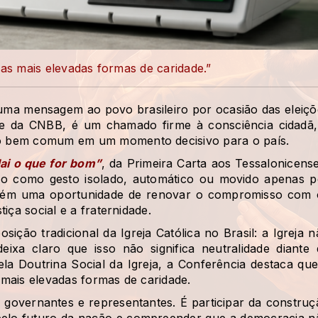
 das mais elevadas formas de caridade.”
 uma mensagem ao povo brasileiro por ocasião das eleiçõ
te da CNBB, é um chamado firme à consciência cidadã,
o bem comum em um momento decisivo para o país.
ai o que for bom”
, da Primeira Carta aos Tessalonicense
o como gesto isolado, automático ou movido apenas p
também uma oportunidade de renovar o compromisso com 
iça social e a fraternidade.
ção tradicional da Igreja Católica no Brasil: a Igreja n
ixa claro que isso não significa neutralidade diante 
ela Doutrina Social da Igreja, a Conferência destaca que
s mais elevadas formas de caridade.
governantes e representantes. É participar da construç
 pelo futuro da nação e compreender que a democracia n