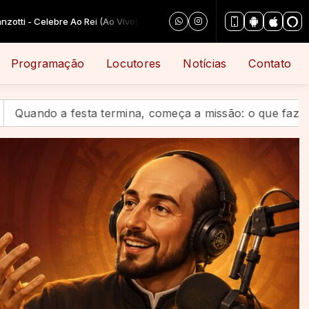
Programação
Locutores
Notícias
Contato
a, começa a missão: o que fazemos com o legado de Sant