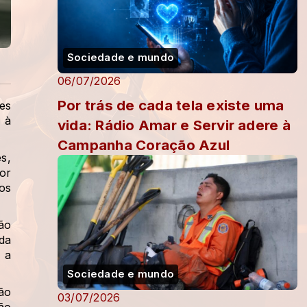
Sociedade e mundo
06/07/2026
Por trás de cada tela existe uma
es
 à
vida: Rádio Amar e Servir adere à
Campanha Coração Azul
s,
or
os
ão
da
 a
Sociedade e mundo
ão
03/07/2026
ão