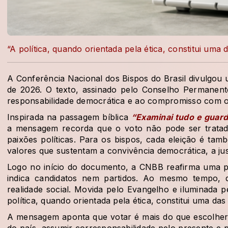
“A política, quando orientada pela ética, constitui uma
A Conferência Nacional dos Bispos do Brasil divulgou
de 2026. O texto, assinado pelo Conselho Permanen
responsabilidade democrática e ao compromisso com 
Inspirada na passagem bíblica
“Examinai tudo e guard
a mensagem recorda que o voto não pode ser tratad
paixões políticas. Para os bispos, cada eleição é 
valores que sustentam a convivência democrática, a just
Logo no início do documento, a CNBB reafirma uma posi
indica candidatos nem partidos. Ao mesmo tempo, de
realidade social. Movida pelo Evangelho e iluminada p
política, quando orientada pela ética, constitui uma da
A mensagem aponta que votar é mais do que escolher 
do país, assumir corresponsabilidade pelo presente e