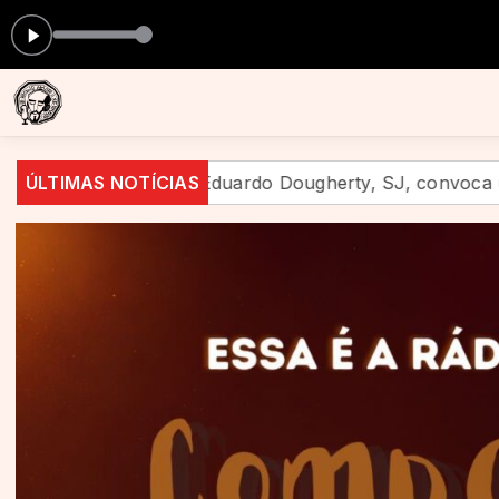
Eduardo Dougherty, SJ, convoca uma nova geração a anunc
ÚLTIMAS NOTÍCIAS