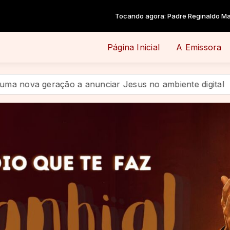
Tocando agora: Padre Reginaldo Manzotti - Celebre Ao Rei (Ao Vivo)
Página Inicial
A Emissora
iar Jesus no ambiente digital
Quando a festa termin