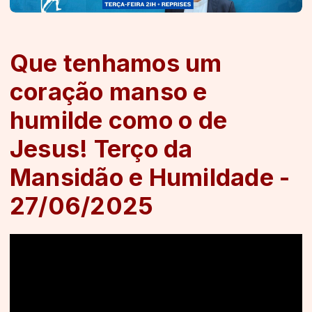
Que tenhamos um
coração manso e
humilde como o de
Jesus! Terço da
Mansidão e Humildade -
27/06/2025