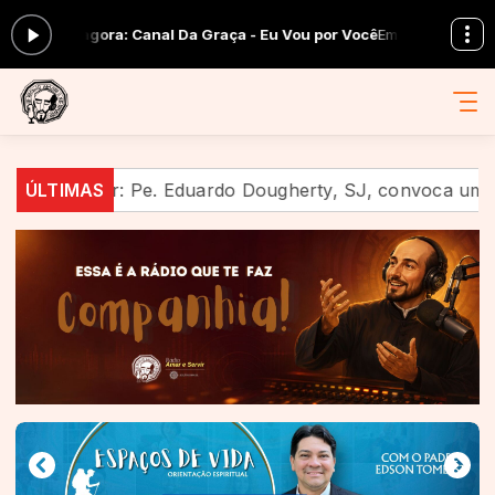
cando agora: Canal Da Graça - Eu Vou por Você
Em Companhia com Equ
ao celular: Pe. Eduardo Dougherty, SJ, convoca uma nova
ÚLTIMAS