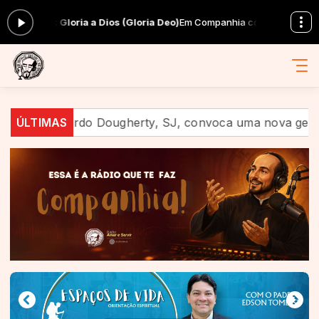
gora: Gloria a Dios (Gloria Deo)
Em Companhia com Equipe Amar e Servi
e. Eduardo Dougherty, SJ, convoca uma nova geração a a
ÚLTIMAS