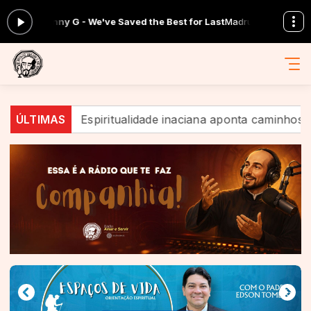
 Kenny G - We've Saved the Best for Last
Madrugada inaciana com Co
io?
ÚLTIMAS
Espiritualidade inaciana aponta caminhos de esp