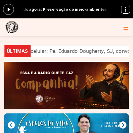
 -
Tocando agora: Preservação do meio-ambiente
Em Companhia com E
túdio ao celular: Pe. Eduardo Dougherty, SJ, convoca um
ÚLTIMAS