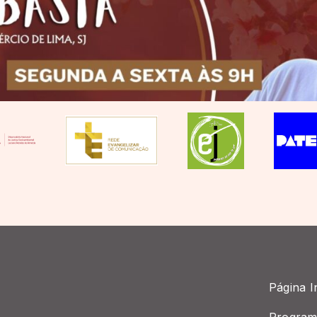
Página In
Program