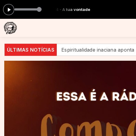
agora: 14 - A tua vontade
Um
nácio?
ÚLTIMAS NOTÍCIAS
Espiritualidade inaciana aponta caminhos de 