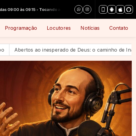
-
Tocando agora: 14 - A tua vontade
Programação
Locutores
Notícias
Contato
ao inesperado de Deus: o caminho de Inácio continua vi