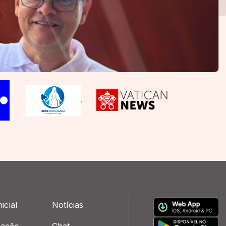
.
icial
Notícias
ação
Chat