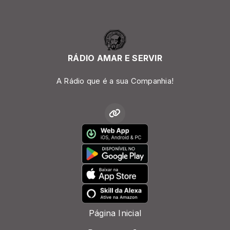
RÁDIO AMAR E SERVIR
A Rádio que é a sua Companhia!
Página Inicial