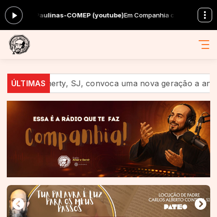
aulinas-COMEP (youtube)
Em Companhia com Equipe Amar e Servir das 0
herty, SJ, convoca uma nova geração a anunciar Jesus no
ÚLTIMAS