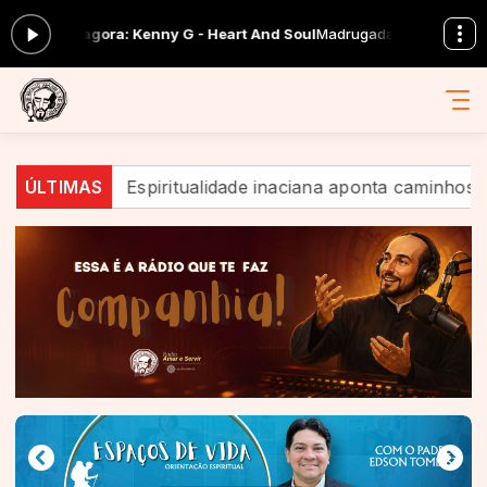
agora: Kenny G - Heart And Soul
Madrugada inaciana com Comunidade
Espiritualidade inaciana aponta caminhos de esperanç
ÚLTIMAS