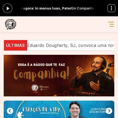
o agora: In manus tuas, Pater
Em Companhia com Equipe Amar e Servir
. Eduardo Dougherty, SJ, convoca uma nova geração a anu
ÚLTIMAS