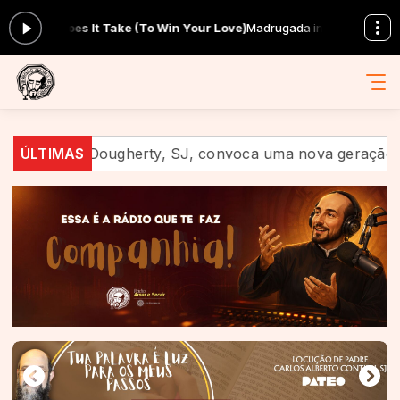
 Take (To Win Your Love)
Madrugada inaciana com Comunidade Taizé 
ugherty, SJ, convoca uma nova geração a anunciar Jesus
ÚLTIMAS