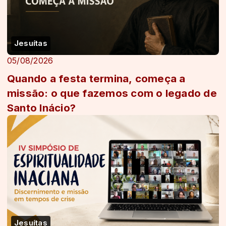
Jesuítas
05/08/2026
Quando a festa termina, começa a
missão: o que fazemos com o legado de
Santo Inácio?
Jesuítas