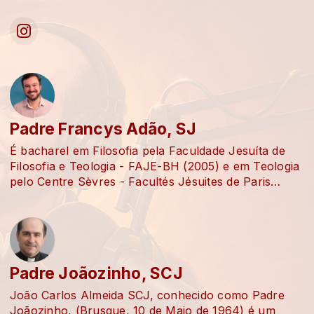
iniciativas voltadas à rádio e ao meio digital,
buscando ampliar o alcance de mensagens que
conectam, inspiram e geram impacto positivo na
sociedade.
Padre Francys Adão, SJ
É bacharel em Filosofia pela Faculdade Jesuíta de
Filosofia e Teologia - FAJE-BH (2005) e em Teologia
pelo Centre Sèvres - Facultés Jésuites de Paris
(2011). É mestre em Teologia Sistemático-Pastoral
pela PUC-RJ (2013). É doutor em Teologia
Fundamental e Sistemática pelo Centre Sèvres -
Facultés Jésuites de Paris (2019). Sua área de
pesquisa se concentra no estudo de método(s) e
Padre Joãozinho, SCJ
epistemologia teológica, com especial atenção à
relação entre Teologia e Cultura(s). Dedica-se aos
João Carlos Almeida SCJ, conhecido como Padre
estudos de uma nova abordagem teológica,
Joãozinho, (Brusque, 10 de Maio de 1964) é um