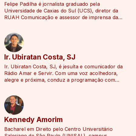
globo. Este internacionalismo arrasta-se até à música
Felipe Padilha é jornalista graduado pela
e orações onde as músicas são cantadas em muitas
Universidade de Caxias do Sul (UCS), diretor da
línguas, cada vez mais incluindo cânticos e ícones
RUAH Comunicação e assessor de imprensa da
provenientes da tradição Ortodoxa Oriental.
Diocese de Caxias do Sul e Regional Sul 3 da CNBB.
A comunidade de Taizé tornou-se um importante
destino de peregrinação Cristã com milhares de
pessoas que a visitam cada ano, e grupos até seis mil
pessoas por semana, especialmente durante o verão.
Os encontros de uma semana com jovens de várias
Ir. Ubiratan Costa, SJ
nacionalidades [1] (para jovens dos 17 aos 30 anos
Ir. Ubiratan Costa, SJ, é jesuíta e comunicador da
de idade) são a prioridade da comunidade.
Rádio Amar e Servir. Com uma voz acolhedora,
alegre e próxima, conduz a programação com
leveza, espiritualidade e sensibilidade. Em suas
participações, compartilha histórias, músicas e
mensagens que fortalecem a esperança e fazem da
rádio uma verdadeira companhia para cada ouvinte.
Kennedy Amorim
Bacharel em Direito pelo Centro Universitário
Salesiano de São Paulo (UNISAL), campus