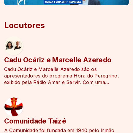
Locutores
Cadu Ocáriz e Marcelle Azeredo
Cadu Ocáriz e Marcelle Azeredo são os
apresentadores do programa Hora do Peregrino,
exibido pela Rádio Amar e Servir. Com uma
condução leve, acolhedora e marcada pela
espiritualidade, eles ajudam os ouvintes a refletirem
sobre a fé, a vida e os caminhos de Deus no
cotidiano.
Comunidade Taizé
Os dois também integram o Grupo OPA – Oração
Pela Arte, iniciativa que une evangelização,
A Comunidade foi fundada em 1940 pelo Irmão