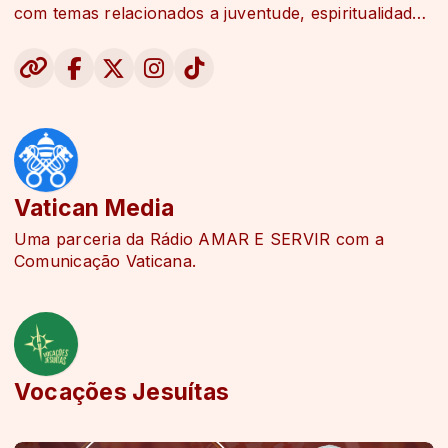
com temas relacionados a juventude, espiritualidade,
educação e enfrentamento da violência em diversas
O Pátio do Colégio fica localizado na Praça Pateo do
rádios do país.
Collegio, 2 – Centro de São Paulo, entre as estações
São Bento e Sé do Metrô. Mais informações no
telefone: (11) 3105-6899
Vatican Media
Uma parceria da Rádio AMAR E SERVIR com a
Comunicação Vaticana.
Vocações Jesuítas